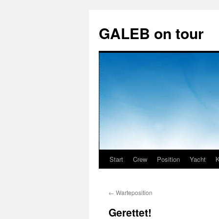
GALEB on tour
Start
Crew
Position
Yacht
K
Zum
Inhalt
←
Warteposition
springen
Gerettet!