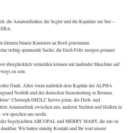
Welt, die Amateurfunker, die Segler und die Kapitäne zur See –
A ERA.
 in kleinen blauen Kanistern an Bord genommen.
ine richtig spannende Sache, die Euch Felix morgen genauer
 wir überglücklich vermelden können mit laufender Maschine auf
rwegs zu sein.
 großer Dank. Allen voran natürlich dem Kapitän der ALPHA
guard Norfolk und der deutschen Seenotrettung in Bremen.
elotse“ Christoph DH2LC hervor getan, der Dreh- und
els Amateurfunk zwischen uns, anderen Yachten und Helfern in
 wir sprechen uns nocht.
st der Segelyachten ARCOPAL und MERRY MARY, die uns zu
ch dankbar. Wir hatten ständig Kontakt und Ihr wart unsere