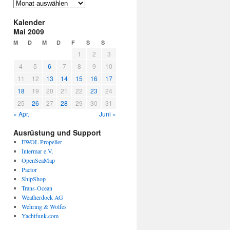
frühere
Einträge
Kalender
Mai 2009
M
D
M
D
F
S
S
1
2
3
4
5
6
7
8
9
10
11
12
13
14
15
16
17
18
19
20
21
22
23
24
25
26
27
28
29
30
31
« Apr.
Juni »
Ausrüstung und Support
EWOL Propeller
Intermar e.V.
OpenSeaMap
Pactor
ShipShop
Trans-Ocean
Weatherdock AG
Wehring & Wolfes
Yachtfunk.com