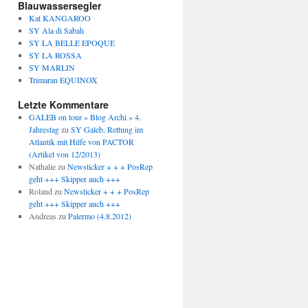
Blauwassersegler
Kat KANGAROO
SY Ala di Sabah
SY LA BELLE EPOQUE
SY LA ROSSA
SY MARLIN
Trimaran EQUINOX
Letzte Kommentare
GALEB on tour » Blog Archi » 4.
Jahrestag
zu
SY Galeb, Rettung im
Atlantik mit Hilfe von PACTOR
(Artikel von 12/2013)
Nathalie
zu
Newsticker + + + PosRep
geht +++ Skipper auch +++
Roland
zu
Newsticker + + + PosRep
geht +++ Skipper auch +++
Andreas
zu
Palermo (4.8.2012)