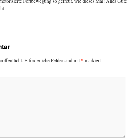
motorisierte Fortbewegung so gefreut, wie dieses Mal! Alles Gute
cht
tar
*
öffentlicht.
Erforderliche Felder sind mit
markiert