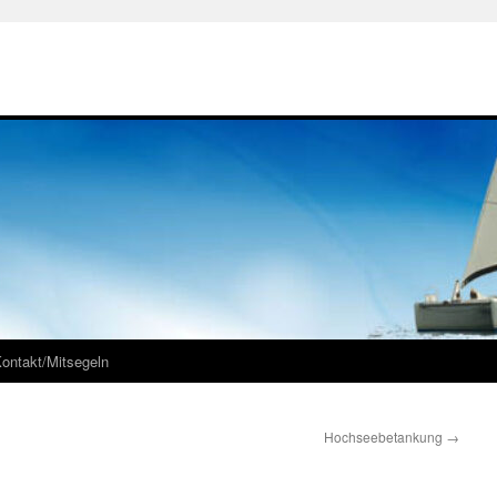
ontakt/Mitsegeln
Hochseebetankung
→