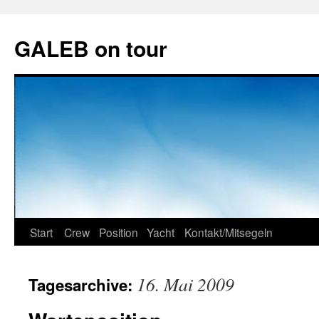
GALEB on tour
Zum
Start
Crew
Position
Yacht
Kontakt/Mitsegeln
Inhalt
16. Mai 2009
Tagesarchive:
springen