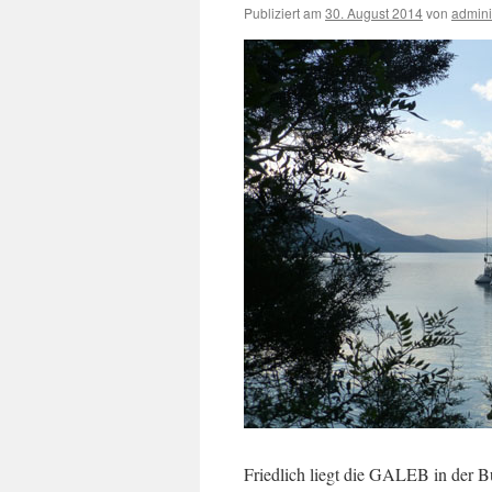
Publiziert am
30. August 2014
von
admini
Friedlich liegt die GALEB in der B