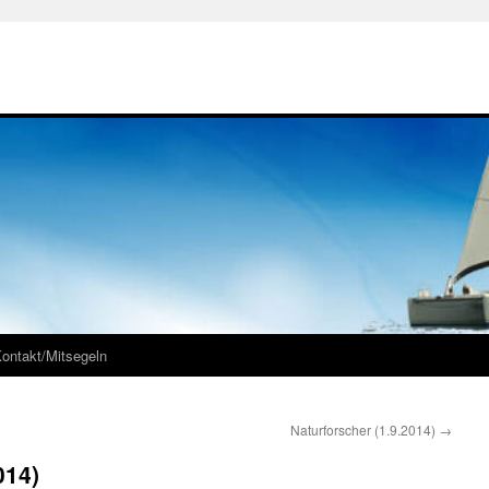
ontakt/Mitsegeln
Naturforscher (1.9.2014)
→
014)