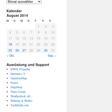
frühere
Einträge
Kalender
August 2014
M
D
M
D
F
S
S
1
2
3
4
5
6
7
8
9
10
11
12
13
14
15
16
17
18
19
20
21
22
23
24
25
26
27
28
29
30
31
« Okt.
Sep. »
Ausrüstung und Support
EWOL Propeller
Intermar e.V.
OpenSeaMap
Pactor
ShipShop
Trans-Ocean
Weatherdock AG
Wehring & Wolfes
Yachtfunk.com