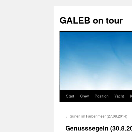
GALEB on tour
Start
Crew
Position
Yacht
K
Zum
Inhalt
←
Surfen im Farbenmeer (27.08.2014)
springen
Genusssegeln (30.8.2