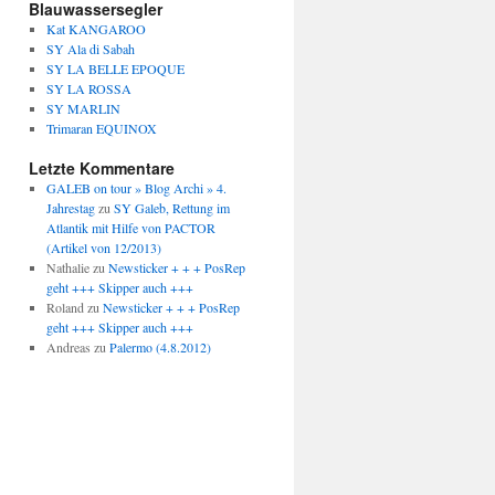
Blauwassersegler
Kat KANGAROO
SY Ala di Sabah
SY LA BELLE EPOQUE
SY LA ROSSA
SY MARLIN
Trimaran EQUINOX
Letzte Kommentare
GALEB on tour » Blog Archi » 4.
Jahrestag
zu
SY Galeb, Rettung im
Atlantik mit Hilfe von PACTOR
(Artikel von 12/2013)
Nathalie
zu
Newsticker + + + PosRep
geht +++ Skipper auch +++
Roland
zu
Newsticker + + + PosRep
geht +++ Skipper auch +++
Andreas
zu
Palermo (4.8.2012)